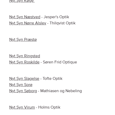
Nyt Syn Køge
Nyt Syn Næstved
- Jesper's Optik
Nyt Syn Nørre Alslev
- Thilqvist Optik
Nyt Syn Præstø
Nyt Syn Ringsted
Nyt Syn Roskilde
- Søren Frid Optique
Nyt Syn Slagelse
- Tofte Optik
Nyt Syn Sorø
Nyt Syn Søborg
- Mathiasen og Nebeling
Nyt Syn Virum
- Holms Optik