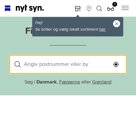
0
Hej!
Find nærmeste butik
Se briller og vælg lokalt sortiment
her
Søg i
Danmark
,
Færøerne
eller
Grønland