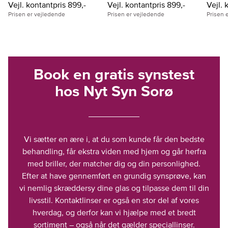
Vejl. kontantpris 899,-
Vejl. kontantpris 899,-
Vejl. 
Prisen er vejledende
Prisen er vejledende
Prisen 
Book en gratis synstest
hos Nyt Syn Sorø
Vi sætter en ære i, at du som kunde får den bedste
behandling, får ekstra viden med hjem og går herfra
med briller, der matcher dig og din personlighed.
Efter at have gennemført en grundig synsprøve, kan
vi nemlig skræddersy dine glas og tilpasse dem til din
livsstil. Kontaktlinser er også en stor del af vores
hverdag, og derfor kan vi hjælpe med et bredt
sortiment – også når det gælder speciallinser.