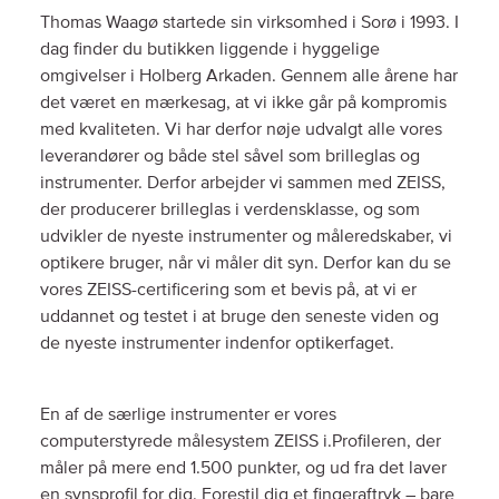
Thomas Waagø startede sin virksomhed i Sorø i 1993. I
dag finder du butikken liggende i hyggelige
omgivelser i Holberg Arkaden. Gennem alle årene har
det været en mærkesag, at vi ikke går på kompromis
med kvaliteten. Vi har derfor nøje udvalgt alle vores
leverandører og både stel såvel som brilleglas og
instrumenter. Derfor arbejder vi sammen med ZEISS,
der producerer brilleglas i verdensklasse, og som
udvikler de nyeste instrumenter og måleredskaber, vi
optikere bruger, når vi måler dit syn. Derfor kan du se
vores ZEISS-certificering som et bevis på, at vi er
uddannet og testet i at bruge den seneste viden og
de nyeste instrumenter indenfor optikerfaget.
En af de særlige instrumenter er vores
computerstyrede målesystem ZEISS i.Profileren, der
måler på mere end 1.500 punkter, og ud fra det laver
en synsprofil for dig. Forestil dig et fingeraftryk – bare