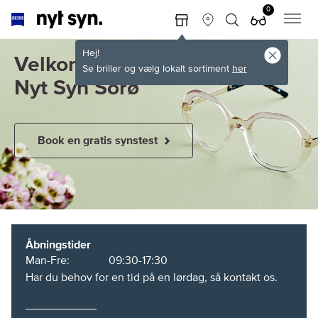
0
Hej!
Velkommen til
Se briller og vælg lokalt sortiment
her
Nyt Syn Sorø
Book en gratis synstest
Åbningstider
Man-Fre:
09:30-17:30
Har du behov for en tid på en lørdag, så kontakt os.