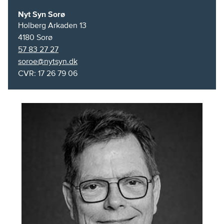
Nyt Syn Sorø
Holberg Arkaden 13
4180
Sorø
57 83 27 27
soroe@nytsyn.dk
CVR: 17 26 79 06