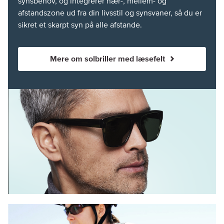
synsbehov, og integrerer nær-, mellem- og
afstandszone ud fra din livsstil og synsvaner, så du er
Mere om solbriller med læsefelt