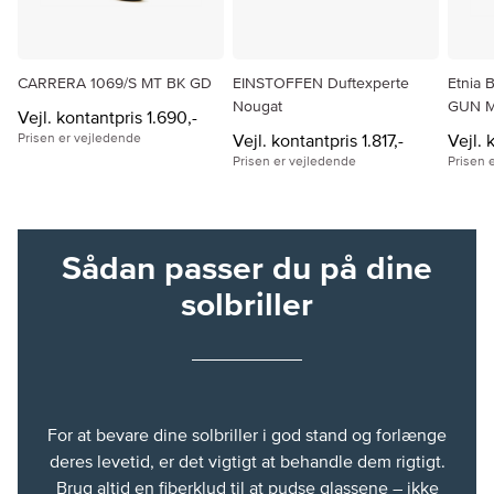
CARRERA 1069/S MT BK GD
EINSTOFFEN Duftexperte
Etnia 
Nougat
GUN 
Vejl. kontantpris 1.690,-
Prisen er vejledende
Vejl. kontantpris 1.817,-
Vejl. 
Prisen er vejledende
Prisen 
Sådan passer du på dine
solbriller
For at bevare dine solbriller i god stand og forlænge
deres levetid, er det vigtigt at behandle dem rigtigt.
Brug altid en fiberklud til at pudse glassene – ikke