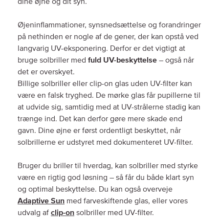
dine øjne og dit syn.
Øjeninflammationer, synsnedsættelse og forandringer
på nethinden er nogle af de gener, der kan opstå ved
langvarig UV-eksponering. Derfor er det vigtigt at
bruge solbriller med
fuld UV-beskyttelse
– også når
det er overskyet.
Billige solbriller eller clip-on glas uden UV-filter kan
være en falsk tryghed. De mørke glas får pupillerne til
at udvide sig, samtidig med at UV-strålerne stadig kan
trænge ind. Det kan derfor gøre mere skade end
gavn. Dine øjne er først ordentligt beskyttet, når
solbrillerne er udstyret med dokumenteret UV-filter.
Bruger du briller til hverdag, kan solbriller med styrke
være en rigtig god løsning – så får du både klart syn
og optimal beskyttelse. Du kan også overveje
Adaptive Sun
med farveskiftende glas, eller vores
udvalg af
clip-on
solbriller med UV-filter.