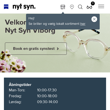
0
Hej!
Velkommen til
Se briller og vælg lokalt sortiment
her
Nyt Syn Viborg
Book en gratis synstest
Åbningstider
Man-Tors:
10:00-17:30
Fredag:
10:00-18:00
Lørdag:
09:30-14:00