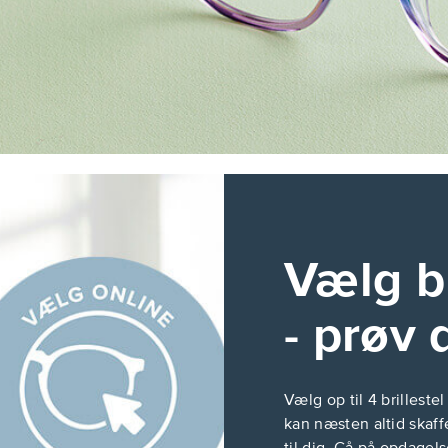
Vælg br
- prøv 
Vælg op til 4 brilleste
kan næsten altid skaff