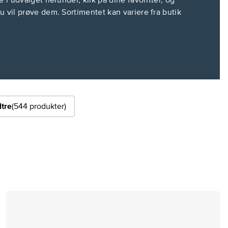
e i udvalget herunder, klik på dine favoritter, og
u vil prøve dem. Sortimentet kan variere fra butik
ltre
(544 produkter)