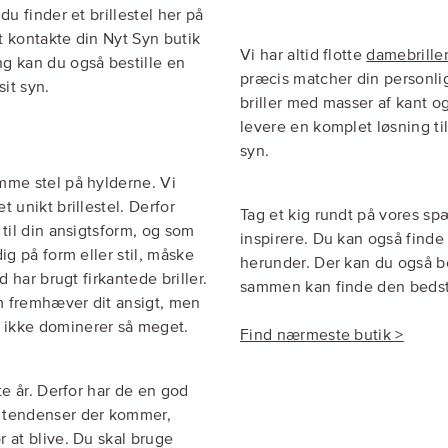
du finder et brillestel her på
t kontakte din Nyt Syn butik
Vi har altid flotte
damebrille
g kan du også bestille en
præcis matcher din personlig
sit syn.
briller med masser af kant og
levere en komplet løsning ti
syn.
amme stel på hylderne. Vi
 unikt brillestel. Derfor
Tag et kig rundt på vores s
 til din ansigtsform, og som
inspirere. Du kan også finde
ig på form eller stil, måske
herunder. Der kan du også bes
d har brugt firkantede briller.
sammen kan finde den bedste
m fremhæver dit ansigt, men
 ikke dominerer så meget.
Find nærmeste butik >
te år. Derfor har de en god
e tendenser der kommer,
r at blive. Du skal bruge