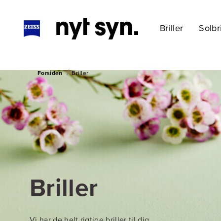
Briller
Solbri
Forsiden
Briller
Briller
Vi har de helt rigtige briller til dig.