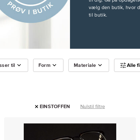
til dig. Gå på opdagels
vælg den butik, hvor d
til butik.
ser til
Form
Materiale
Alle fi
EINSTOFFEN
Nulstil filtre