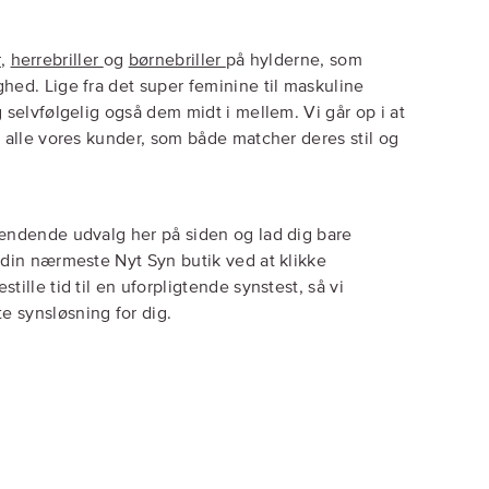
r
,
herrebriller
og
børnebriller
på hylderne, som
hed. Lige fra det super feminine til maskuline
 selvfølgelig også dem midt i mellem. Vi går op i at
l alle vores kunder, som både matcher deres stil og
pændende udvalg her på siden og lad dig bare
 din nærmeste Nyt Syn butik ved at klikke
tille tid til en uforpligtende synstest, så vi
 synsløsning for dig.