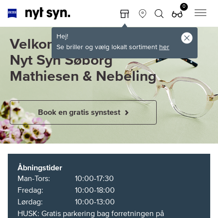
0
Hej!
Velkommen hos
Se briller og vælg lokalt sortiment
her
Nyt Syn Søborg
Mathiesen & Nebeling
Book en gratis synstest
Åbningstider
Man-Tors:
10:00-17:30
Fredag:
10:00-18:00
Lørdag:
10:00-13:00
HUSK: Gratis parkering bag forretningen på