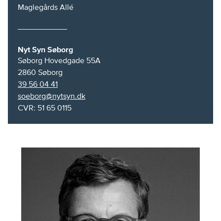
Maglegårds Allé
Nyt Syn Søborg
Søborg Hovedgade 55A
2860
Søborg
39 56 04 41
soeborg@nytsyn.dk
CVR: 51 65 0115