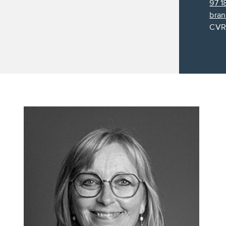
97 1
bra
CVR: