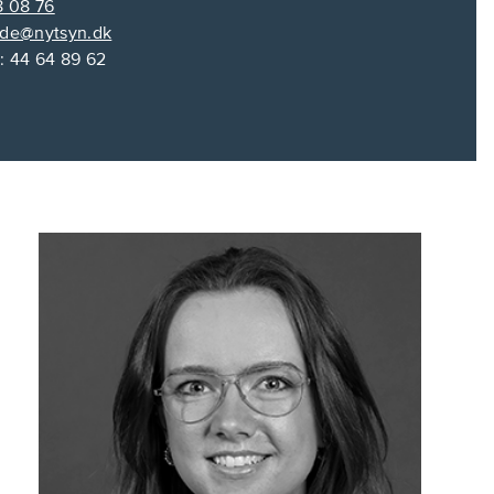
8 08 76
nde@nytsyn.dk
 44 64 89 62