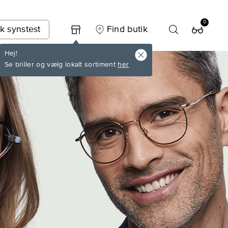
0
k synstest
Find butik
Hej!
Se briller og vælg lokalt sortiment
her