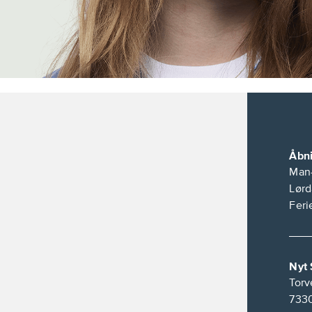
Åbni
Man-
Lørd
Feri
Nyt
Torv
733