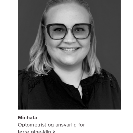
Michala
Optometrist og ansvarlig for
tørre øjne-klinik