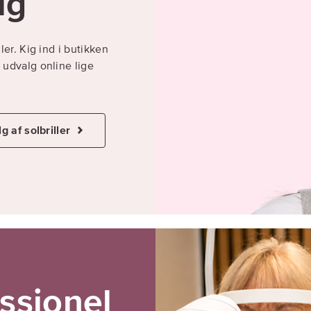
lg
ller. Kig ind i butikken
s udvalg online lige
g af solbriller
essionel