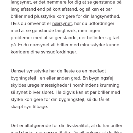
langsynet
, er det nemmere for dig at se genstande på
lang afstand end på kort afstand, og så kan et par
briller med plusstyrke korrigere for din langsynethed.
Hvis du omvendt er
nærsynet
, har du udfordringer
med at se genstande langt væk, men ingen
problemer med at se genstande, der befinder sig tæt
på. Er du nærsynet vil briller med minusstyrke kunne
korrigere dine synsudfordringer.
Uanset synsstyrke har de fleste os en medfødt
bygningsfejl
i en eller anden grad. En bygningsfejl
skyldes uregelmæssigheder i hornhindens krumning,
så synet bliver sløret. Heldigvis kan et par briller med
styrke korrigere for din bygningsfejl, så du får et
skarpt syn tilbage.
Det er altafgørende for din livskvalitet, at du har briller
med styrke, der passer til dig. Du vil opleve, at du ikke