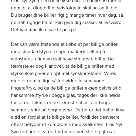
Hos Nyt Syn er en brille ikke bare en brille. Vi mener
nemlig, at dine briller selvfølgelig skal passe til dig.
Du bruger dine briller rigtig mange timer hver dag, så
de helt rigtige briller kan give dig masser af livsværdi.
Det kan man ikke sætte pris på.
Det kan være fristende at købe et par billige briller
med standardstyrke i supermarkedet eller på
webshops, når man skal have sin første brille. De
færreste er dog klar over, at de billige briller med
styrke ikke giver en optimal synskorrektion. Vores
øjne er nemlig lige så individuelle som vores
fingeraftryk, og da de billige briller eksempelvis altid
har samme styrke i begge glas, tages der ikke højde
for, at det faktisk er de færreste af os, der bruger
samme styrke på begge øjne. Derfor er det heller ikke
altid en fordel at få billige briller, fordi det desværre
oftest betyder et kompromis med kvaliteten. Hos Nyt
Syn forhandler vi derfor briller med stel og glas af