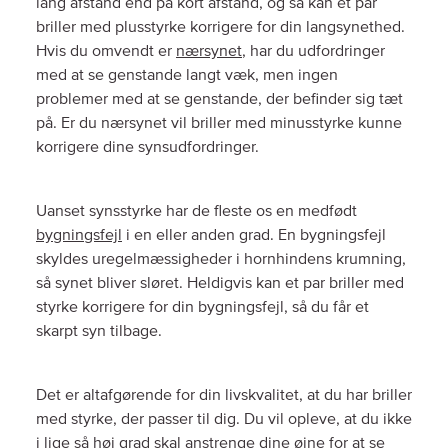
lang afstand end på kort afstand, og så kan et par
briller med plusstyrke korrigere for din langsynethed.
Hvis du omvendt er
nærsynet
, har du udfordringer
med at se genstande langt væk, men ingen
problemer med at se genstande, der befinder sig tæt
på. Er du nærsynet vil briller med minusstyrke kunne
korrigere dine synsudfordringer.
Uanset synsstyrke har de fleste os en medfødt
bygningsfejl
i en eller anden grad. En bygningsfejl
skyldes uregelmæssigheder i hornhindens krumning,
så synet bliver sløret. Heldigvis kan et par briller med
styrke korrigere for din bygningsfejl, så du får et
skarpt syn tilbage.
Det er altafgørende for din livskvalitet, at du har briller
med styrke, der passer til dig. Du vil opleve, at du ikke
i lige så høj grad skal anstrenge dine øjne for at se