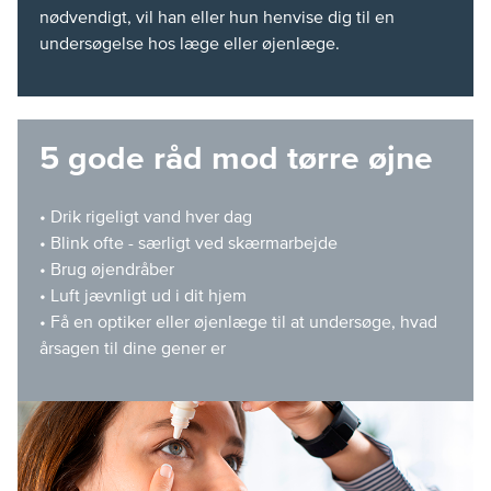
nødvendigt, vil han eller hun henvise dig til en
undersøgelse hos læge eller øjenlæge.
5 gode råd mod tørre øjne
• Drik rigeligt vand hver dag
• Blink ofte - særligt ved skærmarbejde
• Brug øjendråber
• Luft jævnligt ud i dit hjem
• Få en optiker eller øjenlæge til at undersøge, hvad
årsagen til dine gener er