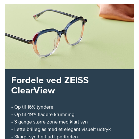
Fordele ved ZEISS
ClearView
• Op til 16% tyndere
• Op til 49% fladere krumning
• 3 gange større zone med klart syn
• Lette brilleglas med et elegant visuelt udtryk
• Skarpt syn helt ud i periferien