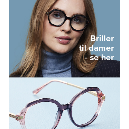
Briller
til damer
- se her
.