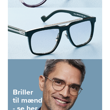
.
Briller
til mænd
- se her