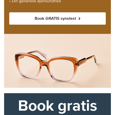
• Din generelle øjensundhed
Book GRATIS synstest
Book gratis