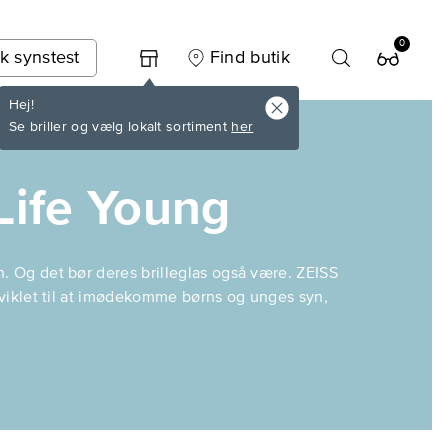
0
k synstest
Find butik
Hej!
Se briller og vælg lokalt sortiment
her
Life Young
. Og det bør deres brilleglas også være. ZEISS
dviklet til at imødekomme børns og unges syn,