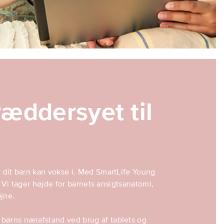
ræddersyet til
om dit barn kan vokse i. Med SmartLife Young
rn. Vi tager højde for barnets ansigtsanatomi,
jne.
 børns nærafstand ved brug af tablets og