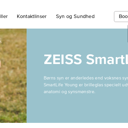
ller
Kontaktlinser
Syn og Sundhed
Boo
ZEISS Smart
Børns syn er anderledes end voksnes syn
SmartLife Young er brilleglas specielt u
anatomi og synsmønstre.