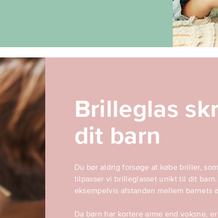
Brilleglas sk
dit barn
Du bør aldrig forsøge at købe briller, s
tilpasser vi brilleglasset unikt til dit ba
eksempelvis afstanden mellem barnets ø
Da børn har kortere arme end voksne, er