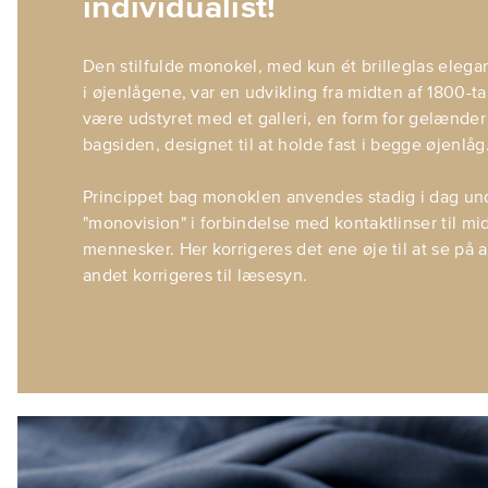
individualist!
Den stilfulde monokel, med kun ét brilleglas elegant
i øjenlågene, var en udvikling fra midten af 1800-t
være udstyret med et galleri, en form for gelænder
bagsiden, designet til at holde fast i begge øjenlåg
Princippet bag monoklen anvendes stadig i dag un
"monovision" i forbindelse med kontaktlinser til m
mennesker. Her korrigeres det ene øje til at se på 
andet korrigeres til læsesyn.