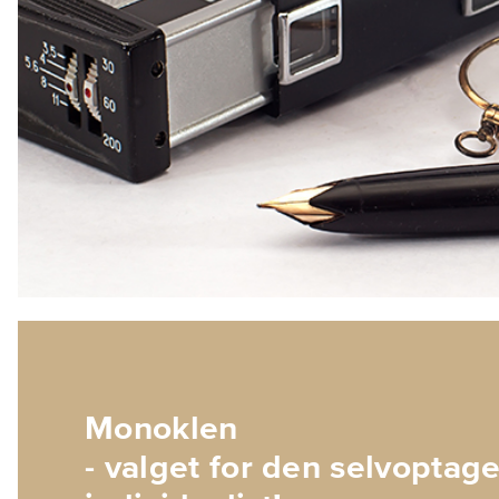
Monoklen
- valget for den selvoptag