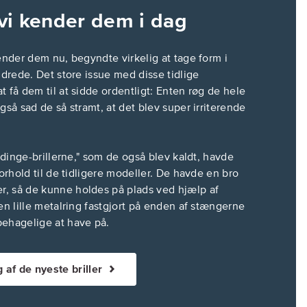
 vi kender dem i dag
kender dem nu, begyndte virkelig at tage form i
ndrede. Det store issue med disse tidlige
t få dem til at sidde ordentligt: Enten røg de hele
gså sad de så stramt, at det blev super irriterende
indinge-brillerne," som de også blev kaldt, havde
forhold til de tidligere modeller. De havde en bro
, så de kunne holdes på plads ved hjælp af
 en lille metalring fastgjort på enden af stængerne
behagelige at have på.
 af de nyeste briller