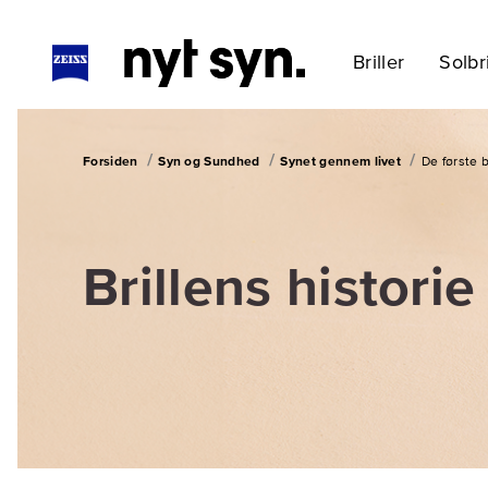
Briller
Solbri
Forsiden
Syn og Sundhed
Synet gennem livet
De første b
Brillens historie