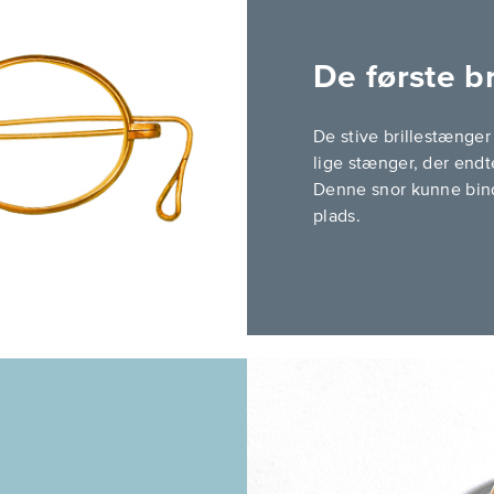
De første b
De stive brillestænger b
lige stænger, der endt
Denne snor kunne bindes
plads.