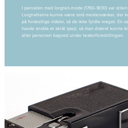
I perioden med lorgnet-mode (1760-1830) var stilen 
Lorgnetterne kunne være små mesterværker, der 
på forskellige måder, så de ikke fyldte meget. En s
havde endda et skråt spejl, så man diskret kunne 
eller personen bagved under teaterforestillingen.