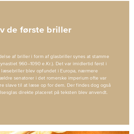
 de første briller
lse af briller i form af glasbriller synes at stamme
dynastiet 960–1090 e.Kr.). Det var imidlertid først i
 læsebriller blev opfundet i Europa, nærmere
r ældre senatorer i det romerske imperium ofte var
re slave til at læse op for dem. Der findes dog også
elsesglas direkte placeret på teksten blev anvendt.