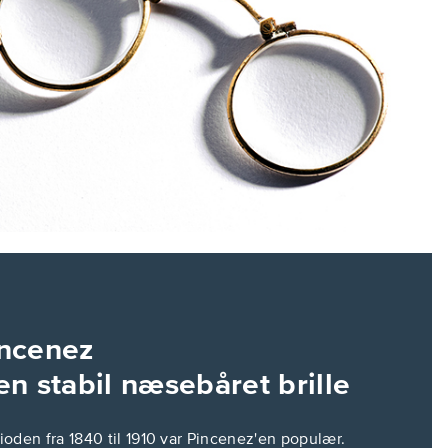
ncenez
en stabil næsebåret brille
rioden fra 1840 til 1910 var Pincenez'en populær.