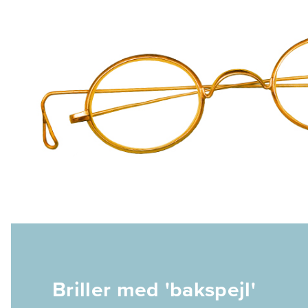
Briller med 'bakspejl'