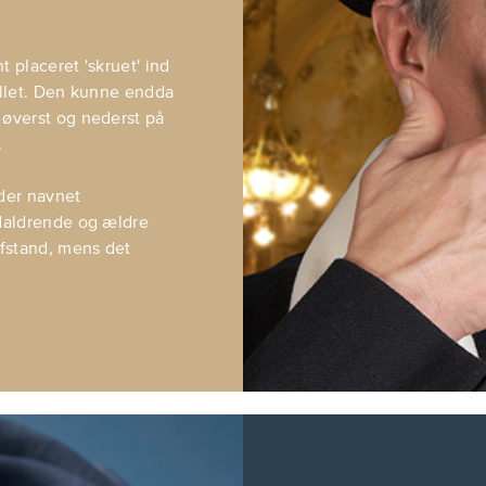
 placeret 'skruet' ind
allet. Den kunne endda
 øverst og nederst på
.
der navnet
idaldrende og ældre
afstand, mens det