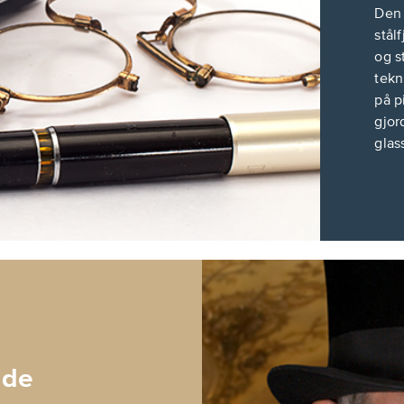
Den 
stål
og s
tekn
på p
gjor
glas
ede