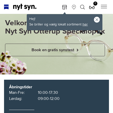
0
Hej!
Velkommen til
Se briller og vælg lokalt sortiment
her
Nyt Syn Otterup Specialoptik
Book en gratis synstest
Åbningstider
Man-Fre:
10:00-17:30
Lørdag:
09:00-12:00