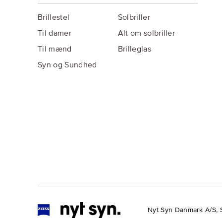
Brillestel
Solbriller
Til damer
Alt om solbriller
Til mænd
Brilleglas
Syn og Sundhed
Nyt Syn Danmark A/S, 