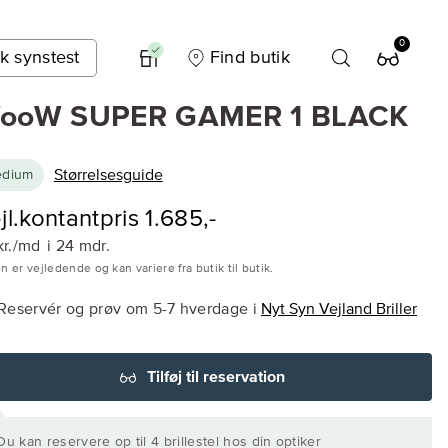
0
k synstest
Find butik
ooW SUPER GAMER 1 BLACK
Størrelsesguide
dium
jl.kontantpris 1.685,-
kr./md
i 24 mdr.
n er vejledende og kan variere fra butik til butik.
Reservér og prøv om 5-7 hverdage i
Nyt Syn Vejland Briller
Tilføj til reservation
 Du kan reservere op til 4 brillestel hos din optiker