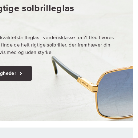
tige solbrilleglas
valitetsbrilleglas i verdensklasse fra ZEISS. I vores
finde de helt rigtige solbriller, der fremhæver din
igvis med og uden styrke.
igheder