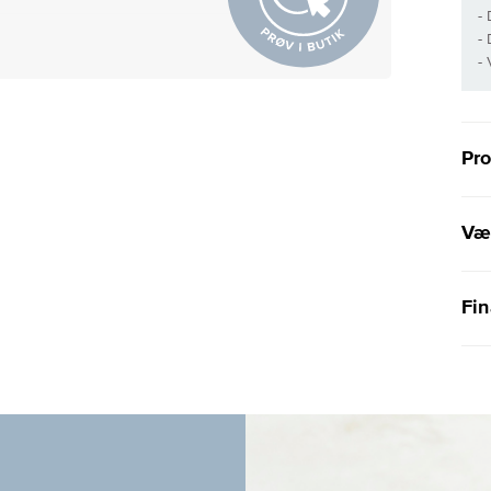
-
-
-
Pr
Væl
Fin