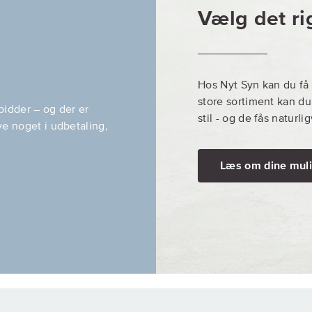
Vælg det rig
Hos Nyt Syn kan du få k
store sortiment kan du 
 bidder – og der er
stil - og de fås naturl
ve noget i udbetaling,
Læs om dine mul