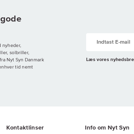
g gode
d nyheder,
er, solbriller,
Læs vores nyhedsbre
) fra Nyt Syn Danmark
 enhver tid nemt
Kontaktlinser
Info om Nyt Syn