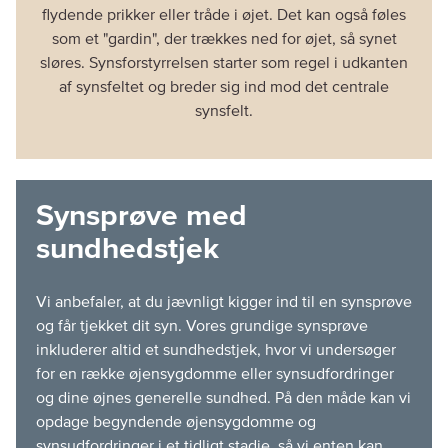
flydende prikker eller tråde i øjet. Det kan også føles
som et "gardin", der trækkes ned for øjet, så synet
sløres. Synsforstyrrelsen starter som regel i udkanten
af synsfeltet og breder sig ind mod det centrale
synsfelt.
Synsprøve med
sundhedstjek
Vi anbefaler, at du jævnligt kigger ind til en synsprøve
og får tjekket dit syn. Vores grundige synsprøve
inkluderer altid et sundhedstjek, hvor vi undersøger
for en række øjensygdomme eller synsudfordringer
og dine øjnes generelle sundhed. På den måde kan vi
opdage begyndende øjensygdomme og
synsudfordringer i et tidligt stadie, så vi enten kan