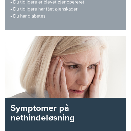
- Du tidligere er blevet øjenopereret
- Du tidligere har fået øjenskader
- Du har diabetes
Symptomer på
nethindeløsning