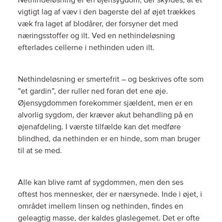
Nethindeløsning er en øjensygdom, der skyldes, at et
vigtigt lag af væv i den bagerste del af øjet trækkes
væk fra laget af blodårer, der forsyner det med
næringsstoffer og ilt. Ved en nethindeløsning
efterlades cellerne i nethinden uden ilt.
Nethindeløsning er smertefrit – og beskrives ofte som
”et gardin”, der ruller ned foran det ene øje.
Øjensygdommen forekommer sjældent, men er en
alvorlig sygdom, der kræver akut behandling på en
øjenafdeling. I værste tilfælde kan det medføre
blindhed, da nethinden er en hinde, som man bruger
til at se med.
Alle kan blive ramt af sygdommen, men den ses
oftest hos mennesker, der er nærsynede. Inde i øjet, i
området imellem linsen og nethinden, findes en
geleagtig masse, der kaldes glaslegemet. Det er ofte