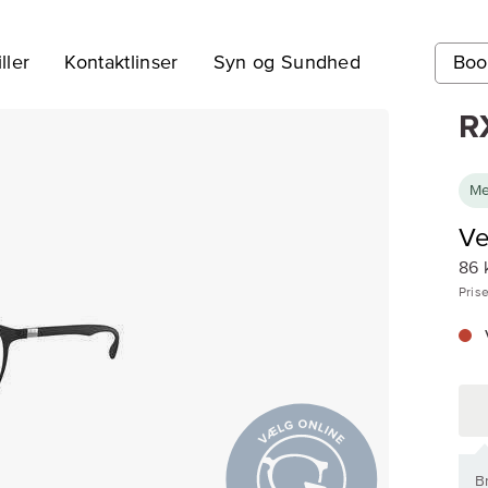
ller
Kontaktlinser
Syn og Sundhed
Boo
R
Me
Ve
86 
Prise
Br