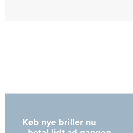
Køb nye briller nu
- betal lidt ad gangen