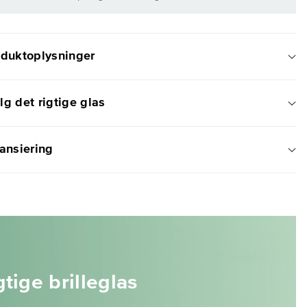
oduktoplysninger
g det rigtige glas
ansiering
tige brilleglas