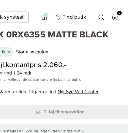
0
k synstest
Find butik
X 0RX6355 MATTE BLACK
Størrelsesguide
dium
jl.kontantpris 2.060,-
kr./md
i 24 mdr.
n er vejledende og kan variere fra butik til butik.
Varen er ikke tilgængelig i
Nyt Syn Veri Center
Tilføj til reservation
illestellet er ikke på lager i den valgte butik.