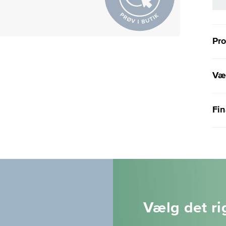
Pr
Væl
Fin
Vælg det rig