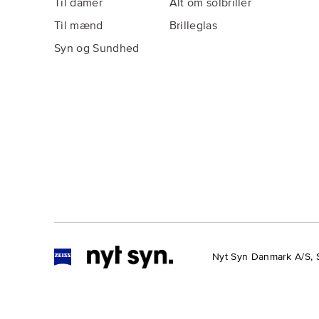
Til damer
Alt om solbriller
Til mænd
Brilleglas
Syn og Sundhed
Nyt Syn Danmark A/S, 