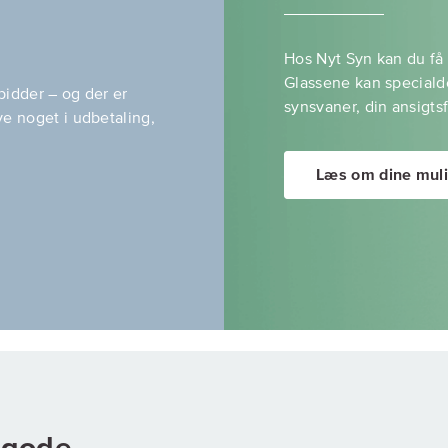
Hos Nyt Syn kan du få k
Glassene kan specialde
 bidder – og der er
synsvaner, din ansigtsf
ve noget i udbetaling,
Læs om dine mul