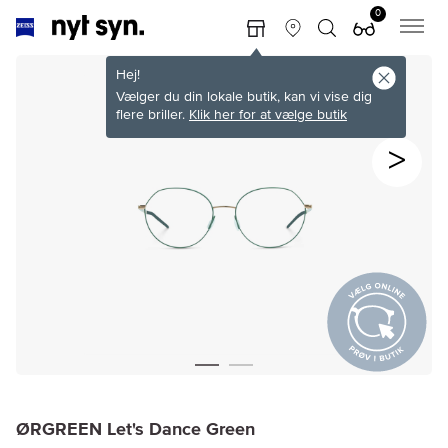
0
Hej!
Vælger du din lokale butik, kan vi vise dig
flere briller.
Klik her for at vælge butik
ØRGREEN Let's Dance Green