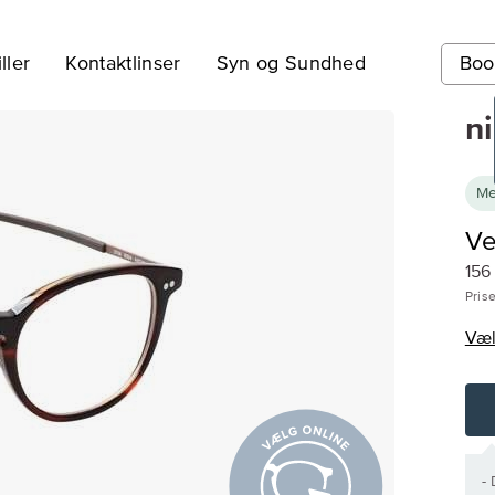
ller
Kontaktlinser
Syn og Sundhed
Boo
n
Me
Ve
156
Prise
Vælg
-