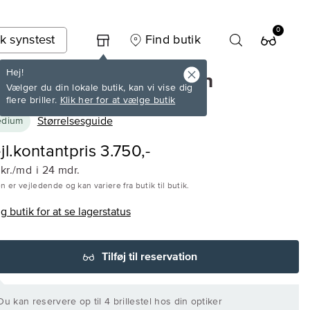
0
k synstest
Find butik
Hej!
ine eyewear 2716 Brun
Vælger du din lokale butik, kan vi vise dig
flere briller.
Klik her for at vælge butik
Størrelsesguide
dium
jl.kontantpris 3.750,-
 kr./md
i 24 mdr.
n er vejledende og kan variere fra butik til butik.
 butik for at se lagerstatus
Tilføj til reservation
 Du kan reservere op til 4 brillestel hos din optiker