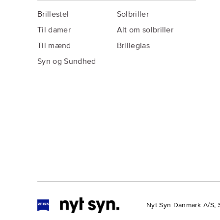
Brillestel
Solbriller
Til damer
Alt om solbriller
Til mænd
Brilleglas
Syn og Sundhed
Nyt Syn Danmark A/S, 