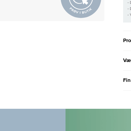
-
-
-
Pr
Væl
Fin