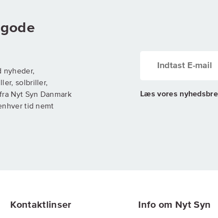
g gode
d nyheder,
er, solbriller,
Læs vores nyhedsbre
) fra Nyt Syn Danmark
 enhver tid nemt
Kontaktlinser
Info om Nyt Syn