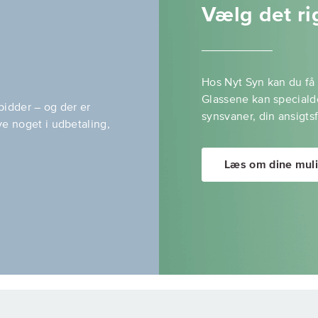
Vælg det rig
Hos Nyt Syn kan du få k
Glassene kan specialde
 bidder – og der er
synsvaner, din ansigtsf
ve noget i udbetaling,
Læs om dine mul