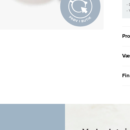
-
-
Pr
Væl
Fin