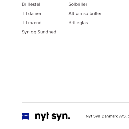
Brillestel
Solbriller
Til damer
Alt om solbriller
Til mænd
Brilleglas
Syn og Sundhed
Nyt Syn Danmark A/S, 