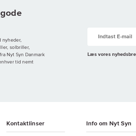
g gode
d nyheder,
er, solbriller,
Læs vores nyhedsbre
) fra Nyt Syn Danmark
 enhver tid nemt
Kontaktlinser
Info om Nyt Syn