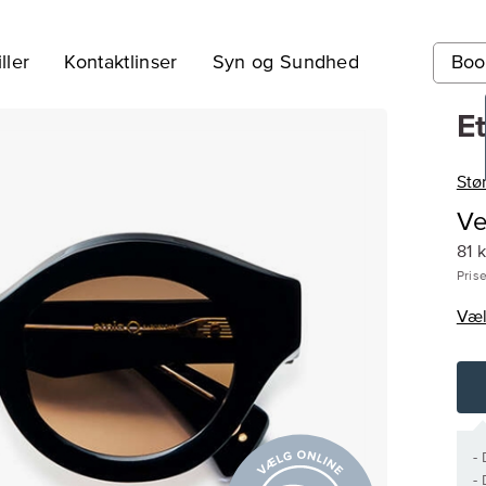
ller
Kontaktlinser
Syn og Sundhed
Boo
E
Stø
Ve
81 
Prise
Vælg
-
-