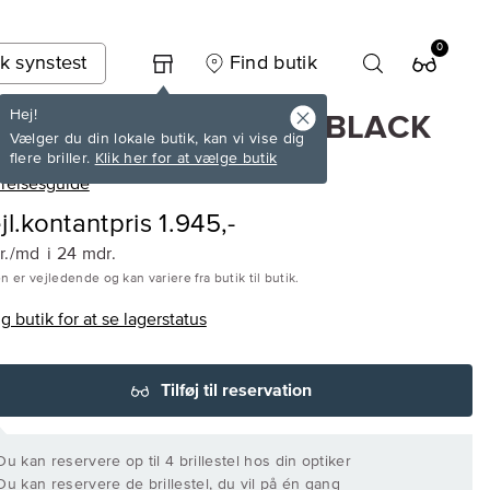
0
k synstest
Find butik
Hej!
tnia Barcelona ESTER BLACK
Vælger du din lokale butik, kan vi vise dig
flere briller.
Klik her for at vælge butik
rrelsesguide
jl.kontantpris 1.945,-
kr./md
i 24 mdr.
n er vejledende og kan variere fra butik til butik.
 butik for at se lagerstatus
Tilføj til reservation
 Du kan reservere op til 4 brillestel hos din optiker
 Du kan reservere de brillestel, du vil på én gang