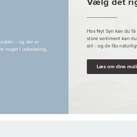
Vælg det rig
Hos Nyt Syn kan du få k
store sortiment kan du 
 bidder – og der er
stil - og de fås naturl
ve noget i udbetaling,
Læs om dine mul