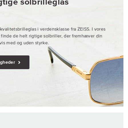
tige solbrilleglas
valitetsbrilleglas i verdensklasse fra ZEISS. I vores
finde de helt rigtige solbriller, der fremhæver din
igvis med og uden styrke.
igheder