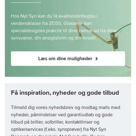
Hos Nyt Syn kan du få kvalitetsbrilleglas i
verdensklasse fra ZEISS. Glassene kan
specialdesignes præcist til dine behov ud fra dine
synsvaner, din ansigtsform og din livsstil.
Læs om dine muligheder
Tilmeld dig vores nyhedsbrev og modtag mails med
nyheder, påmindelser ved garantiudløb og gode
tilbud på briller, solbriller, kontaktlinser og
optikerservices (f.eks. synsprøver) fra Nyt Syn