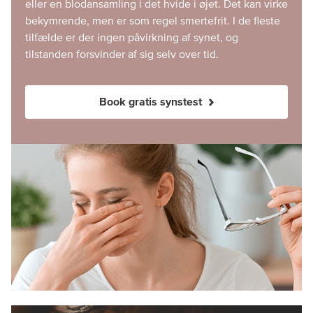
eller en blodansamling i det hvide i øjet. Det kan virke
bekymrende, men er som regel smertefrit. I de fleste
tilfælde er der ingen påvirkning af synet, og
tilstanden forsvinder af sig selv over tid.
Book gratis synstest