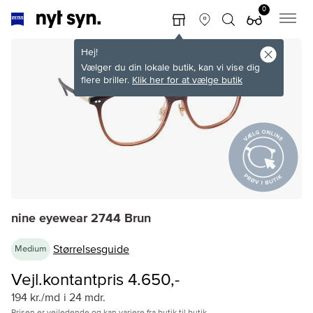
0
Hej!
Vælger du din lokale butik, kan vi vise dig
flere briller.
Klik her for at vælge butik
nine eyewear 2744 Brun
Størrelsesguide
Medium
Vejl.kontantpris 4.650,-
194 kr./md
i 24 mdr.