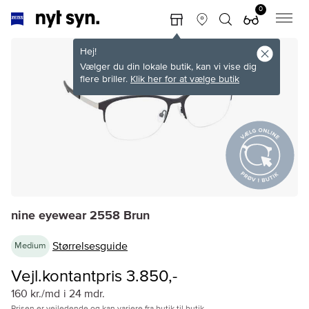
0
Hej!
Vælger du din lokale butik, kan vi vise dig
flere briller.
Klik her for at vælge butik
nine eyewear 2558 Brun
Størrelsesguide
Medium
Vejl.kontantpris 3.850,-
160 kr./md
i 24 mdr.