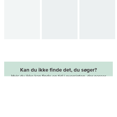
Kan du ikke finde det, du søger?
Hvis du ikke kan finde en tid i oversigten, der passer
dig, eller du ikke kan få en tid hos den optiker, du
ønsker, er du altid velkommen til at kontakte os på
tlf.
48 17 13 44
eller på mail
alleroed@nytsyn.dk
. Så
finder vi en løsning, der passer dig.